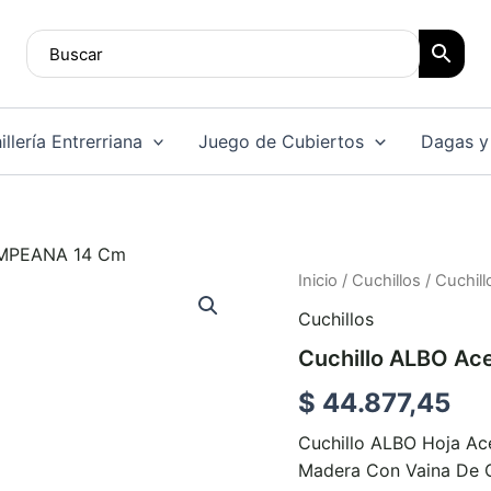
llería Entrerriana
Juego de Cubiertos
Dagas y
PAMPEANA 14 Cm
Cuchillo
Inicio
/
Cuchillos
/ Cuchil
ALBO
Cuchillos
Acero
Inox
Cuchillo ALBO Ac
PAMPEANA
14
$
44.877,45
Cm
cantidad
Cuchillo ALBO Hoja A
Madera Con Vaina De C