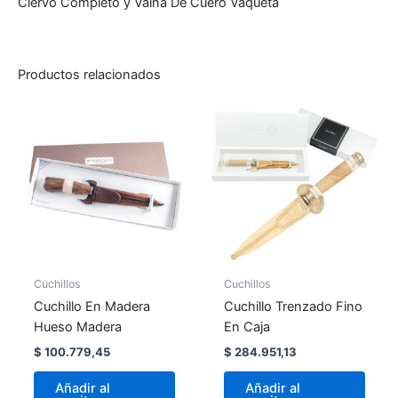
Ciervo Completo y Vaina De Cuero Vaqueta
Productos relacionados
Cuchillos
Cuchillos
Cuchillo En Madera
Cuchillo Trenzado Fino
Hueso Madera
En Caja
$
100.779,45
$
284.951,13
Añadir al
Añadir al