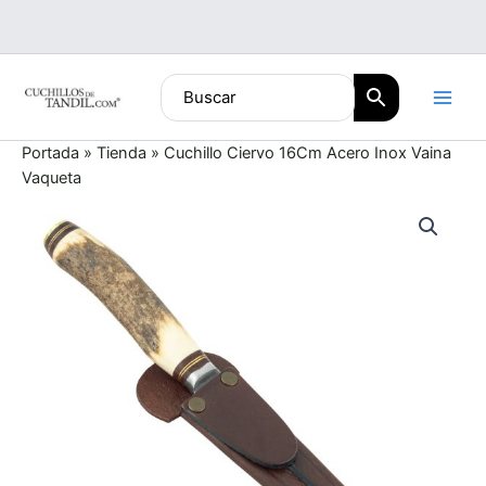
Ir
al
contenido
Portada
»
Tienda
»
Cuchillo Ciervo 16Cm Acero Inox Vaina
Vaqueta
Cuchillo
Ciervo
16Cm
Acero
Inox
Vaina
Vaqueta
cantidad