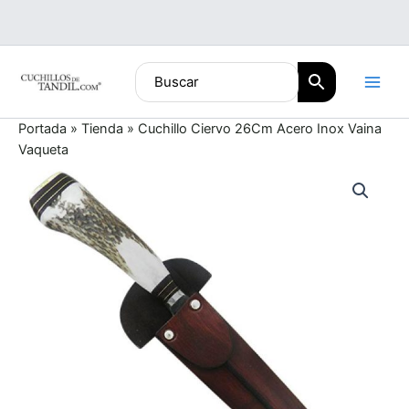
Ir
al
contenido
Portada
»
Tienda
»
Cuchillo Ciervo 26Cm Acero Inox Vaina
Vaqueta
Cuchillo
Ciervo
26Cm
Acero
Inox
Vaina
Vaqueta
cantidad