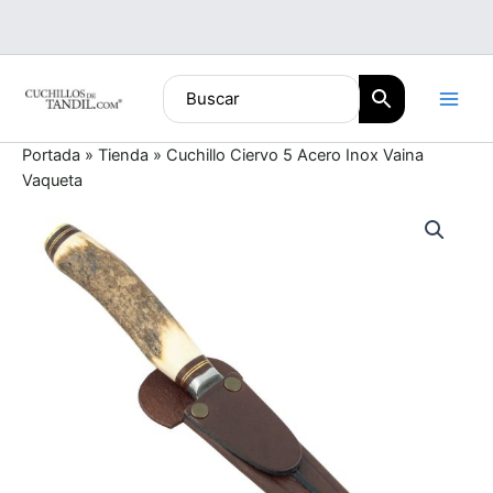
Ir
al
contenido
Portada
»
Tienda
»
Cuchillo Ciervo 5 Acero Inox Vaina
Vaqueta
Cuchillo
Ciervo
5
Acero
Inox
Vaina
Vaqueta
cantidad