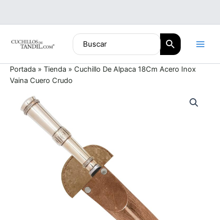
Ir
al
contenido
Portada
»
Tienda
»
Cuchillo De Alpaca 18Cm Acero Inox
Vaina Cuero Crudo
Cuchillo
De
Alpaca
18Cm
Acero
Inox
Vaina
Cuero
Crudo
cantidad