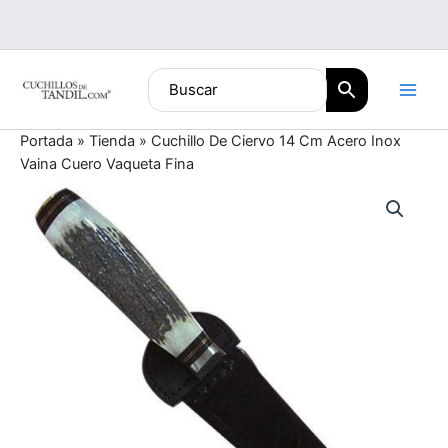
Ir
al
contenido
Portada
»
Tienda
»
Cuchillo De Ciervo 14 Cm Acero Inox
Vaina Cuero Vaqueta Fina
Cuchillo
De
Ciervo
14
Cm
Acero
Inox
Vaina
Cuero
Vaqueta
Fina
cantidad