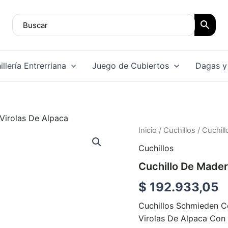
llería Entrerriana
Juego de Cubiertos
Dagas y
Virolas De Alpaca
Cuchillo
Inicio
/
Cuchillos
/ Cuchil
De
Cuchillos
Madera
Con
Cuchillo De Mader
Dos
Virolas
$
192.933,05
De
Alpaca
Cuchillos Schmieden 
cantidad
Virolas De Alpaca Con