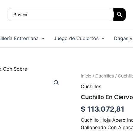
llería Entrerriana
Juego de Cubiertos
Dagas y
do Con Sobre
Cuchillo
Inicio
/
Cuchillos
/ Cuchil
En
Cuchillos
Ciervo
Galloneado
Cuchillo En Cierv
Con
Sobre
$
113.072,81
cantidad
Cuchillo Hoja Acero I
Galloneada Con Alpaca