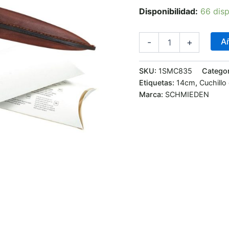
Disponibilidad:
66 disp
Añ
-
+
SKU:
1SMC835
Catego
Etiquetas:
14cm
,
Cuchillo
Marca:
SCHMIEDEN