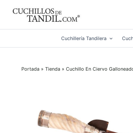
Ir
al
contenido
Cuchillería Tandilera
Cuchi
Portada
»
Tienda
»
Cuchillo En Ciervo Gallonea