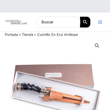
Ir
al
contenido
Portada
»
Tienda
»
Cuchillo En Eco Antilope
Cuchillo
En
Eco
Antilope
cantidad