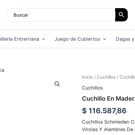
llería Entrerriana
Juego de Cubiertos
Dagas y
ca
Cuchillo
Inicio
/
Cuchillos
/ Cuchil
En
Cuchillos
Madera
Con
Cuchillo En Mader
Alpaca
cantidad
$
116.587,86
Cuchillos Schmieden 
Virolas Y Alambres De