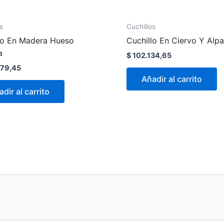
s
Cuchillos
lo En Madera Hueso
Cuchillo En Ciervo Y Alp
a
$
102.134,65
79,45
Añadir al carrito
dir al carrito