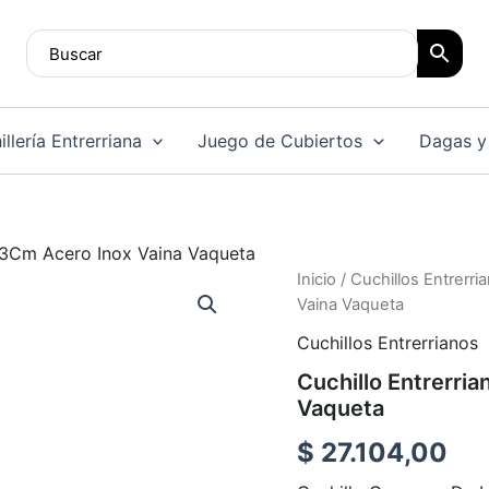
llería Entrerriana
Juego de Cubiertos
Dagas y
13Cm Acero Inox Vaina Vaqueta
Cuchillo
Inicio
/
Cuchillos Entrerri
Entrerriano
Vaina Vaqueta
Madera
Cuchillos Entrerrianos
13Cm
Acero
Cuchillo Entrerri
Inox
Vaqueta
Vaina
Vaqueta
$
27.104,00
cantidad