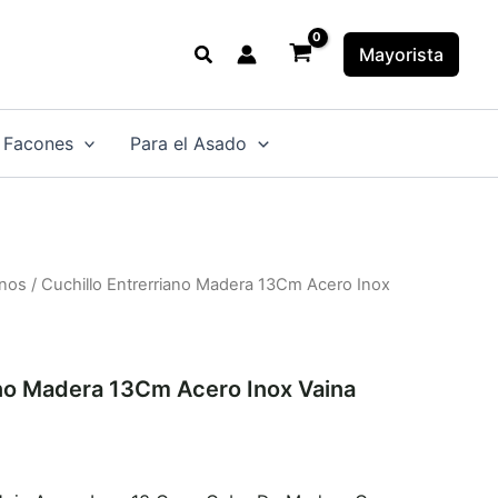
Buscar
Mayorista
 Facones
Para el Asado
anos
/ Cuchillo Entrerriano Madera 13Cm Acero Inox
ano Madera 13Cm Acero Inox Vaina