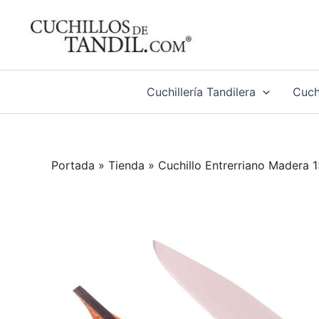
Ir
al
contenido
Cuchillería Tandilera
Cuchi
Portada
»
Tienda
»
Cuchillo Entrerriano Madera 