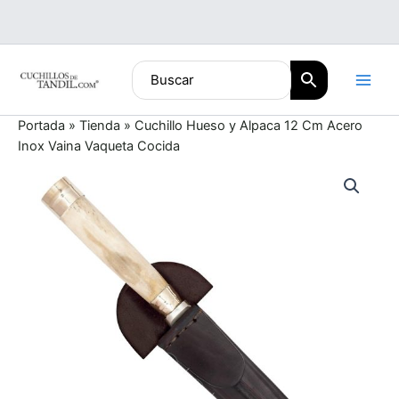
Ir
al
contenido
Portada
»
Tienda
»
Cuchillo Hueso y Alpaca 12 Cm Acero
Inox Vaina Vaqueta Cocida
Cuchillo
Hueso
y
Alpaca
12
Cm
Acero
Inox
Vaina
Vaqueta
Cocida
cantidad