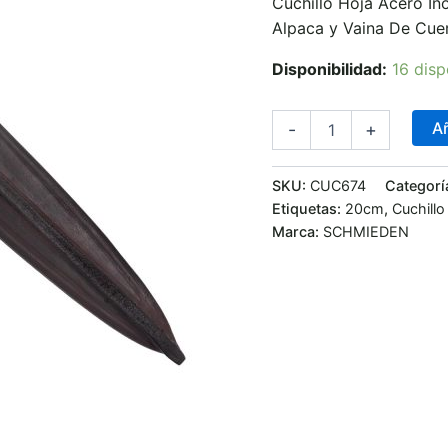
Cuchillo Hoja Acero 
Cocida
cantidad
Alpaca y Vaina De Cue
Disponibilidad:
16 disp
Añ
-
+
SKU:
CUC674
Categorí
Etiquetas:
20cm
,
Cuchill
Marca:
SCHMIEDEN