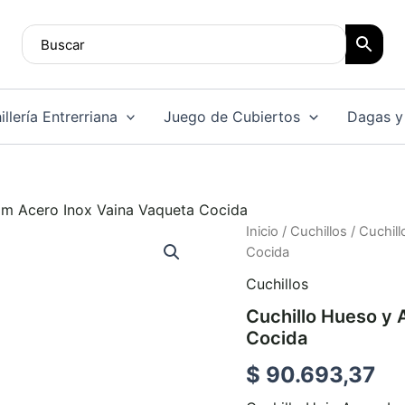
llería Entrerriana
Juego de Cubiertos
Dagas y
Cm Acero Inox Vaina Vaqueta Cocida
Cuchillo
Inicio
/
Cuchillos
/ Cuchil
Hueso
Cocida
y
Cuchillos
Alpaca
20
Cuchillo Hueso y 
Cm
Cocida
Acero
Inox
$
90.693,37
Vaina
Vaqueta