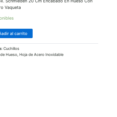
Inox. Schmieden 20 Cm Encabado En Hueso Con
ro Vaqueta
onibles
adir al carrito
a:
Cuchillos
o de Hueso
,
Hoja de Acero Inoxidable