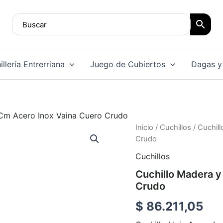
llería Entrerriana
Juego de Cubiertos
Dagas y
 Cm Acero Inox Vaina Cuero Crudo
Cuchillo
Inicio
/
Cuchillos
/ Cuchil
Madera
Crudo
y
Cuchillos
Alpaca
14
Cuchillo Madera y
Cm
Crudo
Acero
Inox
$
86.211,05
Vaina
Cuero