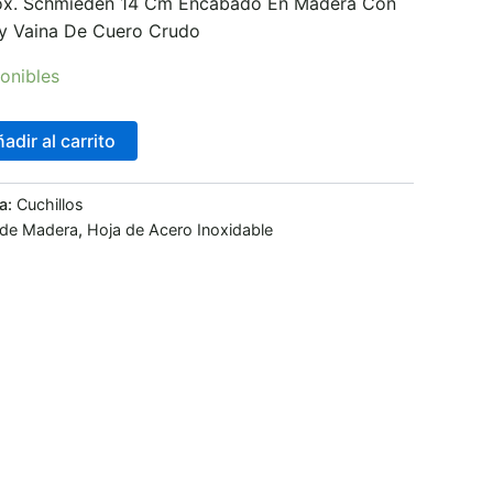
nox. Schmieden 14 Cm Encabado En Madera Con
 y Vaina De Cuero Crudo
onibles
adir al carrito
a:
Cuchillos
 de Madera
,
Hoja de Acero Inoxidable