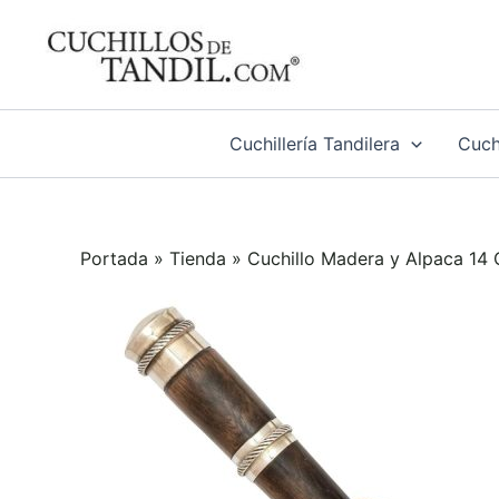
Ir
al
contenido
Cuchillería Tandilera
Cuchi
Portada
»
Tienda
»
Cuchillo Madera y Alpaca 14