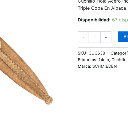
Cuchillo Hoja Acero I
Crudo
cantidad
Triple Copa En Alpaca
Disponibilidad:
67 disp
Añ
-
+
SKU:
CUC638
Categorí
Etiquetas:
14cm
,
Cuchillo
Marca:
SCHMIEDEN