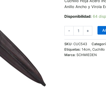
Cuchillo Hoja Acero I
Cocida
cantidad
Anillo Ancho y Virola
Disponibilidad:
64 disp
Añ
-
+
SKU:
CUC543
Categorí
Etiquetas:
14cm
,
Cuchillo
Marca:
SCHMIEDEN