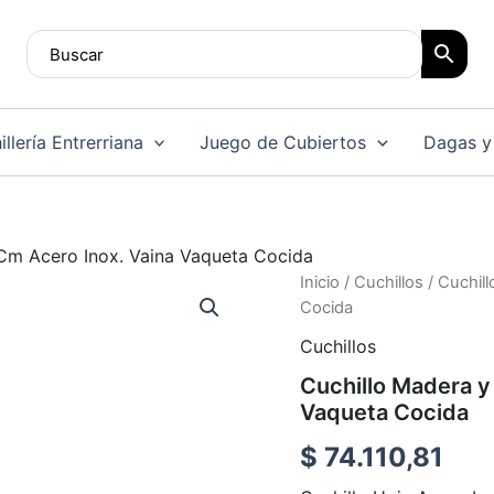
llería Entrerriana
Juego de Cubiertos
Dagas y
 Cm Acero Inox. Vaina Vaqueta Cocida
Cuchillo
Inicio
/
Cuchillos
/ Cuchil
Madera
Cocida
y
Cuchillos
Alpaca
14
Cuchillo Madera y
Cm
Vaqueta Cocida
Acero
Inox.
$
74.110,81
Vaina
Vaqueta