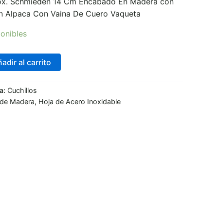
nox. Schmieden 14 Cm Encabado En Madera con
 En Alpaca Con Vaina De Cuero Vaqueta
onibles
adir al carrito
a:
Cuchillos
 de Madera
,
Hoja de Acero Inoxidable