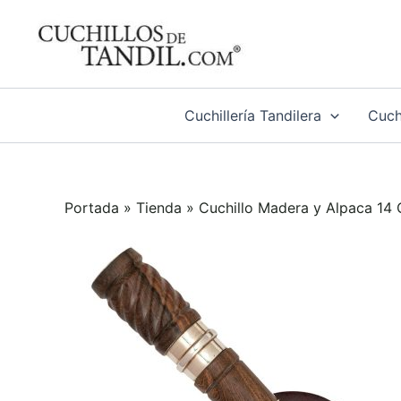
Ir
al
contenido
Cuchillería Tandilera
Cuchi
Portada
»
Tienda
»
Cuchillo Madera y Alpaca 14