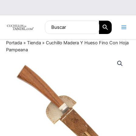
Ir
al
contenido
Portada
»
Tienda
»
Cuchillo Madera Y Hueso Fino Con Hoja
Pampeana
Cuchillo
Madera
Y
Hueso
Fino
Con
Hoja
Pampeana
cantidad