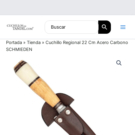
Ir
al
contenido
Portada
»
Tienda
»
Cuchillo Regional 22 Cm Acero Carbono
SCHMIEDEN
Cuchillo
Regional
22
Cm
Acero
Carbono
SCHMIEDEN
cantidad