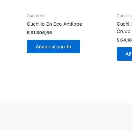
Cuchillos
Cuchillo
Cuchillo En Eco Antilope
Cuchil
Crudo
$
81.806,65
$
64.18
Añadir al carrito
Aña