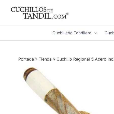
Ir
al
contenido
Cuchillería Tandilera
Cuchi
Portada
»
Tienda
»
Cuchillo Regional 5 Acero In