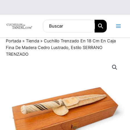
Ir
al
contenido
Portada
»
Tienda
»
Cuchillo Trenzado En 18 Cm En Caja
Fina De Madera Cedro Lustrado, Estilo SERRANO
TRENZADO
Cuchillo
Trenzado
En
18
Cm
En
Caja
Fina
De
Madera
Cedro
Lustrado,
Estilo