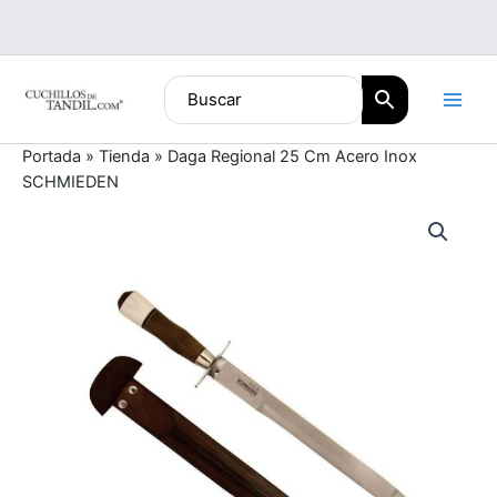
Ir
al
contenido
Portada
»
Tienda
»
Daga Regional 25 Cm Acero Inox
SCHMIEDEN
Daga
Regional
25
Cm
Acero
Inox
SCHMIEDEN
cantidad