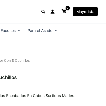
Buscar
Mayorista
 Facones
Para el Asado
or Con 8 Cuchillos
uchillos
llos Encabados En Cabos Surtidos Madera,