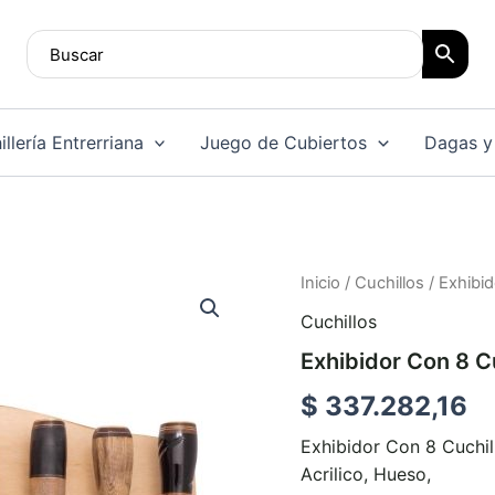
llería Entrerriana
Juego de Cubiertos
Dagas y
Exhibidor
Inicio
/
Cuchillos
/ Exhibid
Con
Cuchillos
8
Cuchillos
Exhibidor Con 8 C
cantidad
$
337.282,16
Exhibidor Con 8 Cuchi
Acrilico, Hueso,