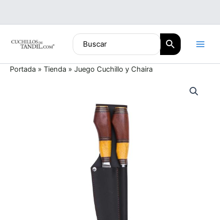
Ir
al
contenido
Portada
»
Tienda
»
Juego Cuchillo y Chaira
Juego
Cuchillo
y
Chaira
cantidad