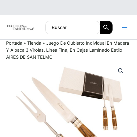
Ir
al
contenido
Portada
»
Tienda
»
Juego De Cubierto Individual En Madera
Y Alpaca 3 Virolas, Linea Fina, En Cajas Laminado Estilo
AIRES DE SAN TELMO
Juego
De
Cubierto
Individual
En
Madera
Y
Alpaca
3
Virolas,
Linea
Fina,
En