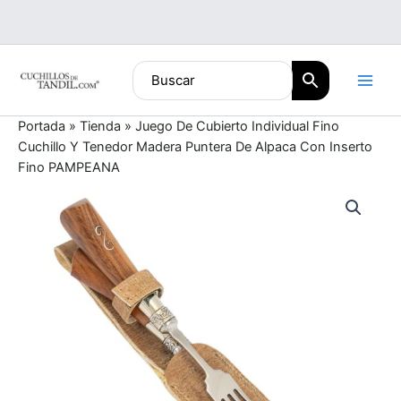
Ir
al
contenido
Portada
»
Tienda
»
Juego De Cubierto Individual Fino
Cuchillo Y Tenedor Madera Puntera De Alpaca Con Inserto
Fino PAMPEANA
Juego
De
Cubierto
Individual
Fino
Cuchillo
Y
Tenedor
Madera
Puntera
De
Alpaca
Con