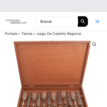
Ir
al
contenido
Portada
»
Tienda
»
Juego De Cubierto Regional
Juego
De
Cubierto
Regional
cantidad