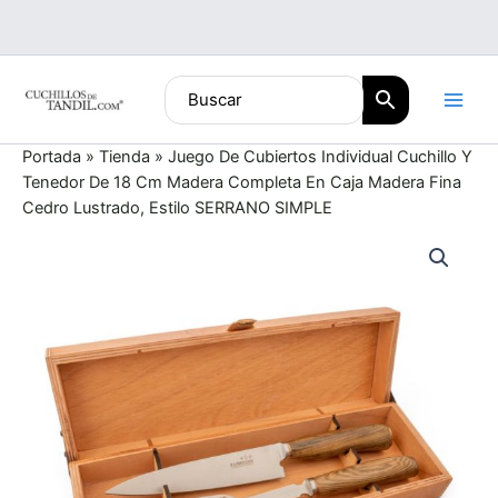
Ir
al
contenido
Portada
»
Tienda
»
Juego De Cubiertos Individual Cuchillo Y
Tenedor De 18 Cm Madera Completa En Caja Madera Fina
Cedro Lustrado, Estilo SERRANO SIMPLE
Juego
De
Cubiertos
Individual
Cuchillo
Y
Tenedor
De
18
Cm
Madera
Completa
En