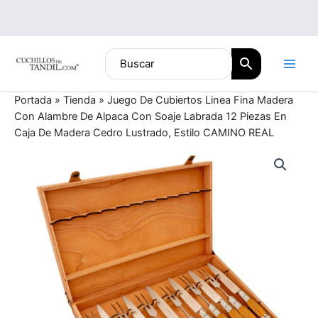
Ir
al
contenido
Portada
»
Tienda
»
Juego De Cubiertos Linea Fina Madera
Con Alambre De Alpaca Con Soaje Labrada 12 Piezas En
Caja De Madera Cedro Lustrado, Estilo CAMINO REAL
Juego
De
Cubiertos
Linea
Fina
Madera
Con
Alambre
De
Alpaca
Con
Soaje
Labrada