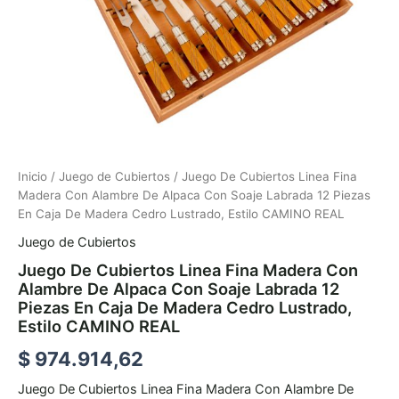
12
Piezas
En
Caja
De
Madera
Cedro
Lustrado,
Estilo
Inicio
/
Juego de Cubiertos
/ Juego De Cubiertos Linea Fina
CAMINO
REAL
Madera Con Alambre De Alpaca Con Soaje Labrada 12 Piezas
cantidad
En Caja De Madera Cedro Lustrado, Estilo CAMINO REAL
Juego de Cubiertos
Juego De Cubiertos Linea Fina Madera Con
Alambre De Alpaca Con Soaje Labrada 12
Piezas En Caja De Madera Cedro Lustrado,
Estilo CAMINO REAL
$
974.914,62
Juego De Cubiertos Linea Fina Madera Con Alambre De