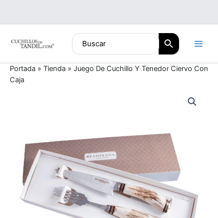
Ir
al
contenido
Portada
»
Tienda
»
Juego De Cuchillo Y Tenedor Ciervo Con
Caja
Juego
De
Cuchillo
Y
Tenedor
Ciervo
Con
Caja
cantidad