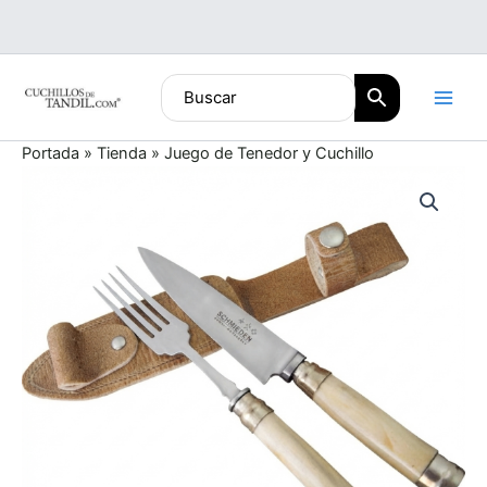
Ir
al
contenido
Portada
»
Tienda
»
Juego de Tenedor y Cuchillo
Juego
de
Tenedor
y
Cuchillo
cantidad