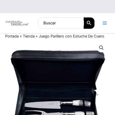
Ir
al
contenido
Portada
»
Tienda
»
Juego Parillero con Estuche De Cuero
Juego
Parillero
con
Estuche
De
Cuero
cantidad