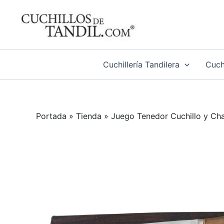
Ir
al
contenido
Cuchillería Tandilera
Cuchi
Portada
»
Tienda
»
Juego Tenedor Cuchillo y Cha