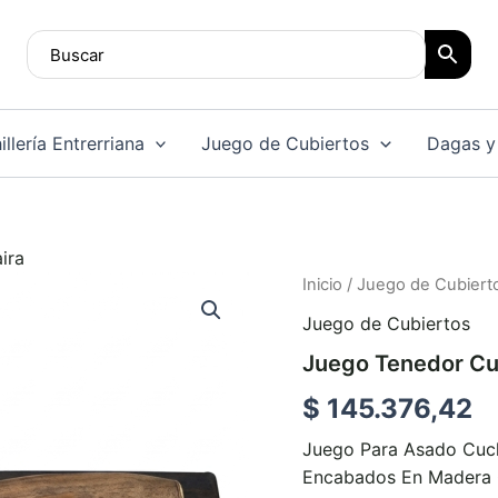
llería Entrerriana
Juego de Cubiertos
Dagas y
ira
Juego
Inicio
/
Juego de Cubiert
Tenedor
Juego de Cubiertos
Cuchillo
y
Juego Tenedor Cuc
Chaira
cantidad
$
145.376,42
Juego Para Asado Cuch
Encabados En Madera 