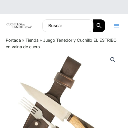
Ir
al
contenido
Portada
»
Tienda
»
Juego Tenedor y Cuchillo EL ESTRIBO
en vaina de cuero
Juego
Tenedor
y
Cuchillo
EL
ESTRIBO
en
vaina
de
cuero
cantidad