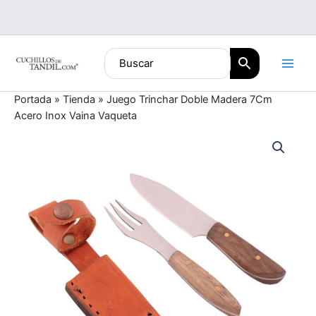
Ir
al
contenido
Portada
»
Tienda
»
Juego Trinchar Doble Madera 7Cm
Acero Inox Vaina Vaqueta
Juego
Trinchar
Doble
Madera
7Cm
Acero
Inox
Vaina
Vaqueta
cantidad