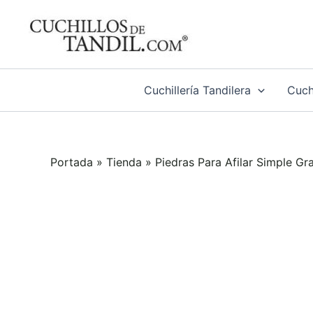
Ir
al
contenido
Cuchillería Tandilera
Cuchi
Portada
»
Tienda
»
Piedras Para Afilar Simple Gr