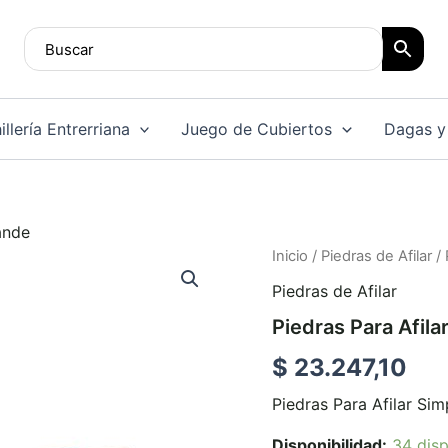
llería Entrerriana
Juego de Cubiertos
Dagas y
ande
Piedras
Inicio
/
Piedras de Afilar
/ 
Para
Piedras de Afilar
Afilar
Simple
Piedras Para Afil
Grande
cantidad
$
23.247,10
Piedras Para Afilar Si
Disponibilidad:
34 disp