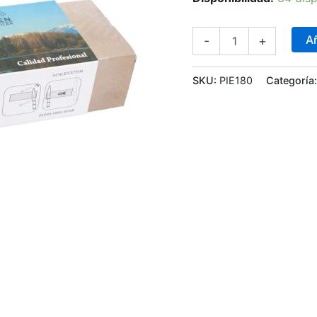
Añ
-
+
SKU:
PIE180
Categoría