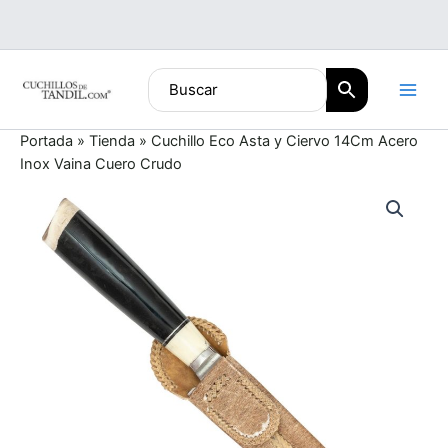
Ir
al
contenido
Portada
»
Tienda
»
Cuchillo Eco Asta y Ciervo 14Cm Acero
Inox Vaina Cuero Crudo
Cuchillo
Eco
Asta
y
Ciervo
14Cm
Acero
Inox
Vaina
Cuero
Crudo
cantidad