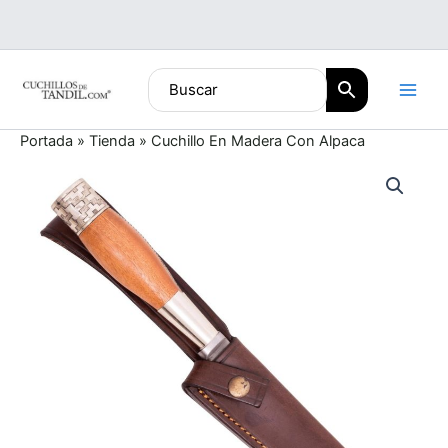
Ir
al
contenido
Portada
»
Tienda
»
Cuchillo En Madera Con Alpaca
Cuchillo
En
Madera
Con
Alpaca
cantidad