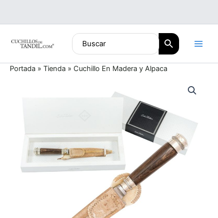
Ir
al
contenido
Portada
»
Tienda
»
Cuchillo En Madera y Alpaca
Cuchillo
En
Madera
y
Alpaca
cantidad