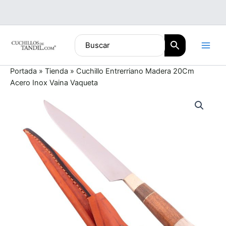
Ir
al
contenido
Portada
»
Tienda
»
Cuchillo Entrerriano Madera 20Cm
Acero Inox Vaina Vaqueta
Cuchillo
Entrerriano
Madera
20Cm
Acero
Inox
Vaina
Vaqueta
cantidad