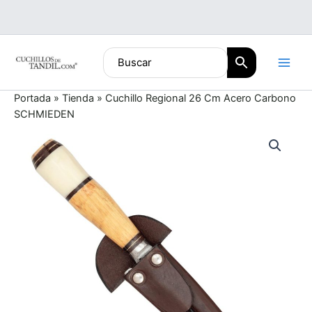
Ir
al
contenido
Portada
»
Tienda
»
Cuchillo Regional 26 Cm Acero Carbono
SCHMIEDEN
Cuchillo
Regional
26
Cm
Acero
Carbono
SCHMIEDEN
cantidad