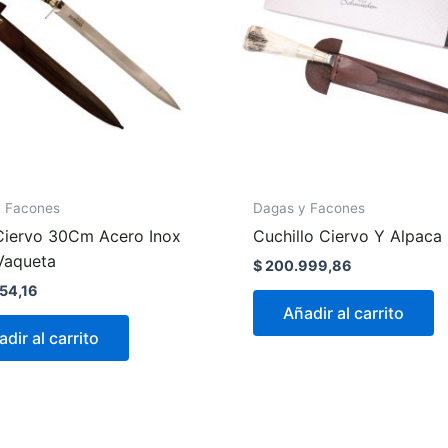
y Facones
Dagas y Facones
iervo 30Cm Acero Inox
Cuchillo Ciervo Y Alpaca
Vaqueta
$
200.999,86
54,16
Añadir al carrito
dir al carrito