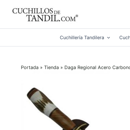
Ir
al
contenido
Cuchillería Tandilera
Cuchi
Portada
»
Tienda
»
Daga Regional Acero Carbo