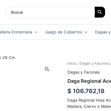
llería Entrerriana
Juego de Cubiertos
Dagas y
no 28 Cm
Daga
Inicio
/
Dagas y Facones
Regional
Dagas y Facones
Acero
Carbono
Daga Regional Ac
28
Cm
$
106.762,18
cantidad
Daga Regional Hoja A
Madera, Ciervo o Mate