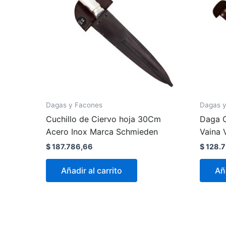
Dagas y Facones
Dagas 
Cuchillo de Ciervo hoja 30Cm
Daga C
Acero Inox Marca Schmieden
Vaina 
$
187.786,66
$
128.7
Añadir al carrito
Aña