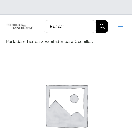
Ir
al
contenido
Portada
»
Tienda
»
Exhibidor para Cuchillos
Exhibidor
para
Cuchillos
cantidad