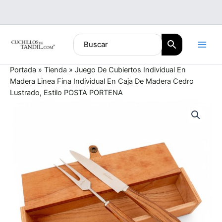
Ir
al
contenido
Portada
»
Tienda
»
Juego De Cubiertos Individual En
Madera Linea Fina Individual En Caja De Madera Cedro
Lustrado, Estilo POSTA PORTENA
Juego
De
Cubiertos
Individual
En
Madera
Linea
Fina
Individual
En
Caja
De
Madera