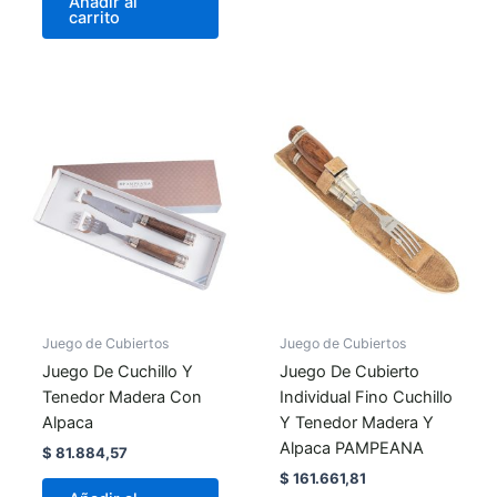
Añadir al
carrito
Juego de Cubiertos
Juego de Cubiertos
Juego De Cuchillo Y
Juego De Cubierto
Tenedor Madera Con
Individual Fino Cuchillo
Alpaca
Y Tenedor Madera Y
Alpaca PAMPEANA
$
81.884,57
$
161.661,81