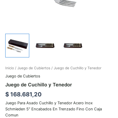
Inicio
/
Juego de Cubiertos
/ Juego de Cuchillo y Tenedor
Juego de Cubiertos
Juego de Cuchillo y Tenedor
$
168.681,20
Juego Para Asado Cuchillo y Tenedor Acero Inox
Schmieden 5″ Encabados En Trenzado Fino Con Caja
Comun