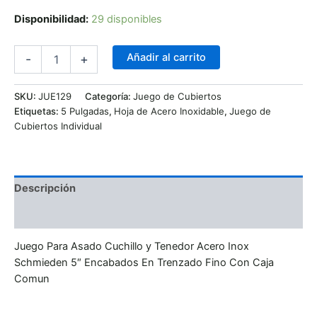
Disponibilidad:
29 disponibles
Añadir al carrito
-
+
SKU:
JUE129
Categoría:
Juego de Cubiertos
Etiquetas:
5 Pulgadas
,
Hoja de Acero Inoxidable
,
Juego de
Cubiertos Individual
Descripción
Valoraciones (0)
Juego Para Asado Cuchillo y Tenedor Acero Inox
Schmieden 5″ Encabados En Trenzado Fino Con Caja
Comun