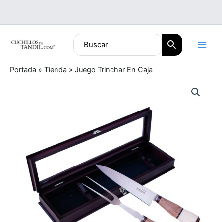
Ir
al
contenido
Portada
»
Tienda
»
Juego Trinchar En Caja
Juego
Trinchar
En
Caja
cantidad