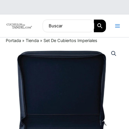
Ir
al
contenido
Portada
»
Tienda
»
Set De Cubiertos Imperiales
Set
De
Cubiertos
Imperiales
cantidad