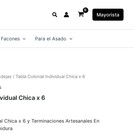
Buscar
Mayorista
 Facones
Para el Asado
ndejas
/ Tabla Colonial Individual Chica x 6
s
ividual Chica x 6
ual Chica x 6 y Terminaciones Artesanales En
midura