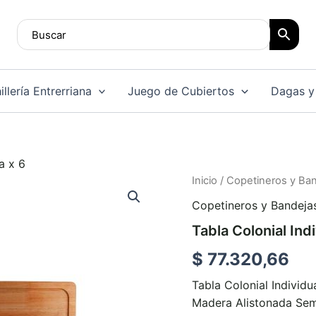
llería Entrerriana
Juego de Cubiertos
Dagas y
a x 6
Tabla
Inicio
/
Copetineros y Ba
Colonial
Copetineros y Bandeja
Individual
Chica
Tabla Colonial Ind
x
6
$
77.320,66
cantidad
Tabla Colonial Individ
Madera Alistonada Se